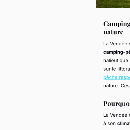
Camping 
nature
La Vendée 
camping-pê
halieutique
sur le litto
pêche respo
nature. Ces
Pourquoi
La Vendée o
à son
clima