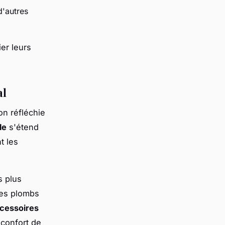
d'autres
ier leurs
al
n réfléchie
le
s'étend
t les
s plus
des plombs
cessoires
 confort de