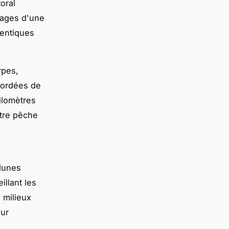
oral
sages d'une
hentiques
rpes,
bordées de
ilomètres
ntre pêche
 dunes
illant les
 milieux
our