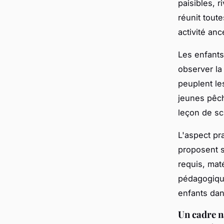
paisibles, 
réunit toute
activité anc
Les enfants
observer l
peuplent le
jeunes pêch
leçon de sc
L'aspect pr
proposent 
requis, mat
pédagogiqu
enfants dan
Un cadre n