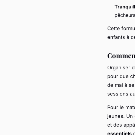
Tranquill
pêcheur
Cette formul
enfants à c
Comment 
Organiser d
pour que ch
de mai à se
sessions au
Pour le mat
jeunes. Un 
et des appâ
essentiels
c