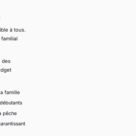
e
ble à tous.
familial
n des
udget
a famille
 débutants
la pêche
garantissant