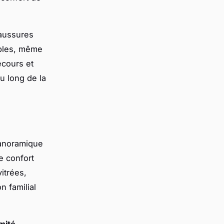
haussures
ables, même
cours et
u long de la
anoramique
e confort
itrées,
 familial