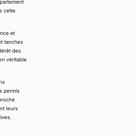
département
e cette
ence et
et tanches
térêt des
en véritable
ns
s permis
pproche
t leurs
ives.