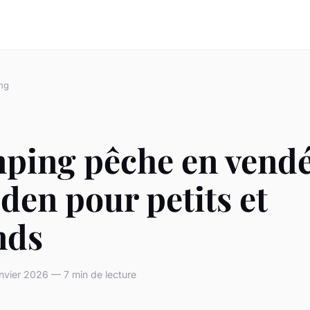
ng
ping pêche en vendé
den pour petits et
nds
nvier 2026 — 7 min de lecture