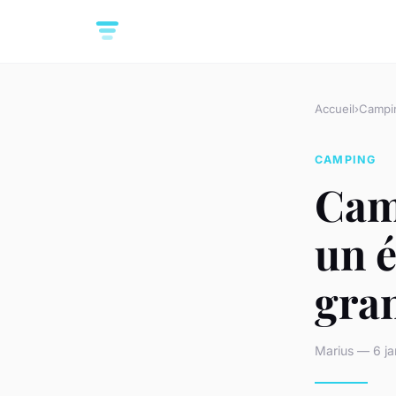
Accueil
›
Campi
CAMPING
Cam
un é
gra
Marius — 6 ja