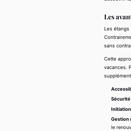
Les avan
Les étangs 
Contrairemen
sans contra
Cette appr
vacances. P
supplémenta
Accessibi
Sécurité
Initiatio
Gestion
le renou