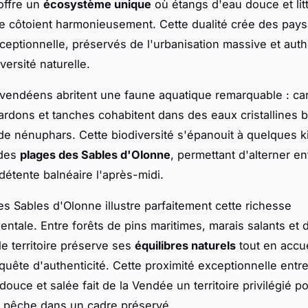
offre un
écosystème unique
où étangs d'eau douce et litt
se côtoient harmonieusement. Cette dualité crée des pay
ceptionnelle, préservés de l'urbanisation massive et aut
versité naturelle.
vendéens abritent une faune aquatique remarquable : ca
ardons et tanches cohabitent dans des eaux cristallines 
de nénuphars. Cette biodiversité s'épanouit à quelques k
 des
plages des Sables d'Olonne
, permettant d'alterner e
 détente balnéaire l'après-midi.
es Sables d'Olonne illustre parfaitement cette richesse
ntale. Entre forêts de pins maritimes, marais salants et
le territoire préserve ses
équilibres naturels
tout en accue
 quête d'authenticité. Cette proximité exceptionnelle entre
ouce et salée fait de la Vendée un territoire privilégié p
a pêche dans un cadre préservé.