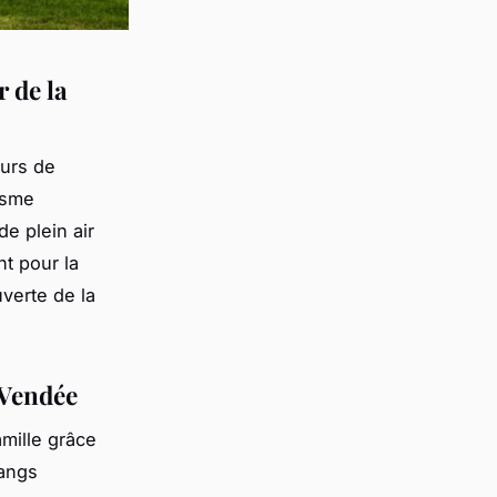
 de la
urs de
isme
e plein air
nt pour la
uverte de la
 Vendée
mille grâce
tangs