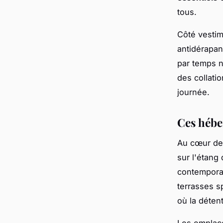
tous.
Côté vestim
antidérapan
par temps 
des collati
journée.
Ces hébe
Au cœur de
sur l'étang
contemporai
terrasses s
où la déten