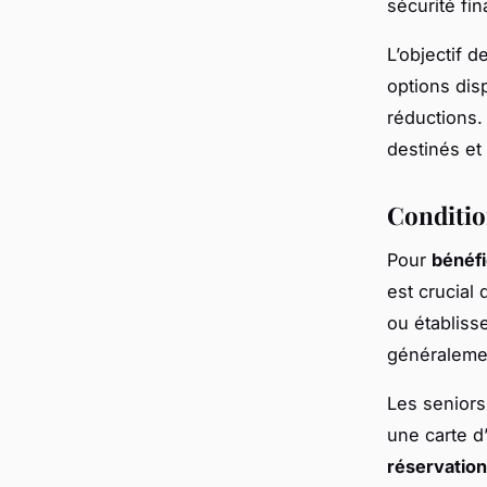
sécurité fin
L’objectif d
options disp
réductions
destinés et
Condition
Pour
bénéfi
est crucial 
ou établiss
généralemen
Les seniors
une carte d
réservation