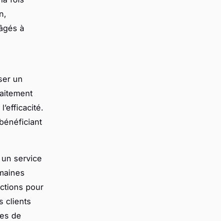
n,
âgés à
ser un
faitement
l’efficacité.
 bénéficiant
 un service
umaines
ctions pour
s clients
ies de