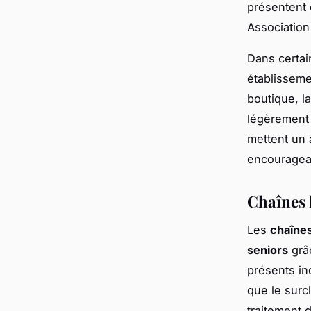
présentent 
Association
Dans certai
établisseme
boutique, l
légèrement 
mettent un a
encouragean
Chaînes 
Les
chaînes
seniors
grâ
présents in
que le surc
traitement 