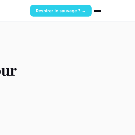
Respirer le sauvage ? →
our