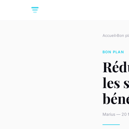
Accueil
›
Bon pl
BON PLAN
Rédu
les 
béné
Marius — 20 f