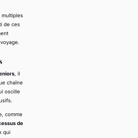
s multiples
ti de ces
ment
voyage.
s
eniors
, il
que chaîne
i oscille
sifs.
ble, comme
cessus de
x qui