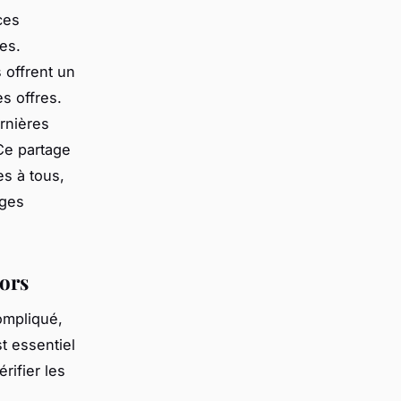
ces
es.
offrent un
s offres.
rnières
Ce partage
s à tous,
ages
iors
ompliqué,
t essentiel
rifier les