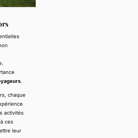
ors
ntielles
non
e.
rtance
oyageurs
.
ors, chaque
expérience
 activités
 à ces
ttre leur