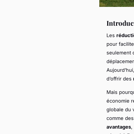
Introduc
Les
réducti
pour facili
seulement d
déplacements
Aujourd’hui
d’offrir des
Mais pourqu
économie ré
globale du 
comme des v
avantages
,