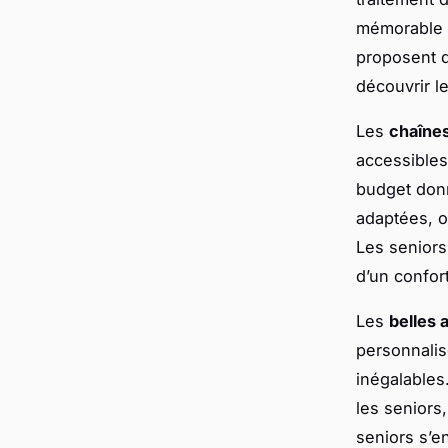
mémorable e
proposent 
découvrir l
Les
chaîne
accessibles
budget donn
adaptées, of
Les seniors 
d’un confort
Les
belles 
personnalis
inégalables
les seniors,
seniors s’e