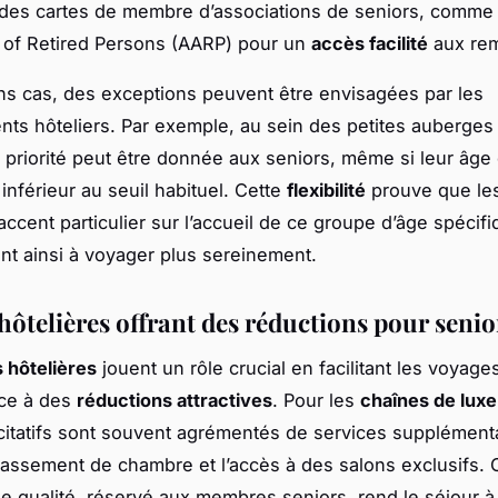
des cartes de membre d’associations de seniors, comme 
 of Retired Persons (AARP) pour un
accès facilité
aux rem
ns cas, des exceptions peuvent être envisagées par les
nts hôteliers. Par exemple, au sein des petites auberges 
a priorité peut être donnée aux seniors, même si leur âge 
inférieur au seuil habituel. Cette
flexibilité
prouve que les
ccent particulier sur l’accueil de ce groupe d’âge spécifi
t ainsi à voyager plus sereinement.
hôtelières offrant des réductions pour senio
 hôtelières
jouent un rôle crucial en facilitant les voyage
ce à des
réductions attractives
. Pour les
chaînes de luxe
citatifs sont souvent agrémentés de services supplémenta
lassement de chambre et l’accès à des salons exclusifs. 
de qualité, réservé aux membres seniors, rend le séjour à 