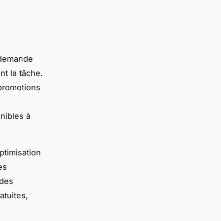
demande
nt la tâche.
promotions
nibles à
ptimisation
es
 des
tuites,