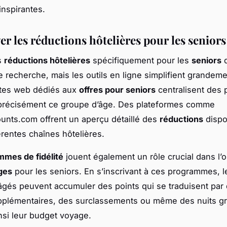
inspirantes.
r les réductions hôtelières pour les seniors
s
réductions hôtelières
spécifiquement pour les
seniors
e recherche, mais les outils en ligne simplifient grandeme
ites web dédiés aux
offres pour seniors
centralisent des 
 précisément ce groupe d’âge. Des plateformes comme
unts.com offrent un aperçu détaillé des
réductions
dispo
érentes chaînes hôtelières.
mes de fidélité
jouent également un rôle crucial dans l’o
ges
pour les seniors. En s’inscrivant à ces programmes, l
gés peuvent accumuler des points qui se traduisent par
plémentaires, des surclassements ou même des nuits gra
nsi leur budget voyage.