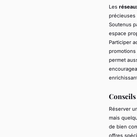
Les
réseau
précieuses 
Soutenus p
espace prop
Participer 
promotions 
permet auss
encouragean
enrichissan
Conseils
Réserver u
mais quelqu
de bien co
offres spéc