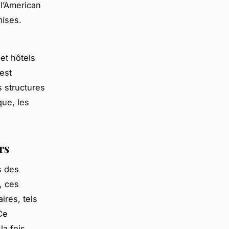
l’American
ises.
et hôtels
est
 structures
que, les
rs
s des
, ces
ires, tels
Ce
la fois