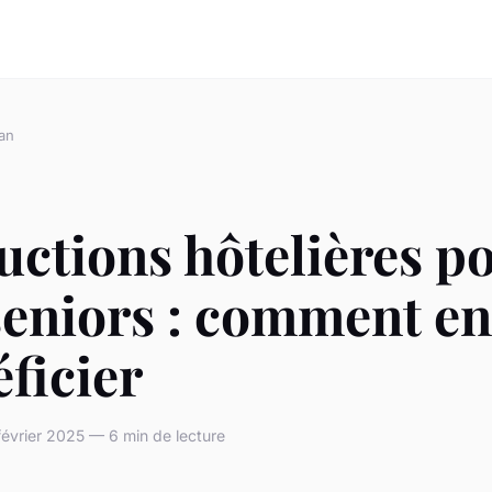
an
ctions hôtelières p
seniors : comment en
ficier
évrier 2025 — 6 min de lecture