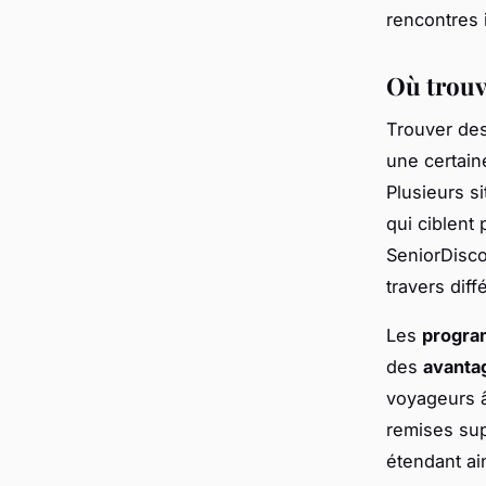
rencontres 
Où trouve
Trouver de
une certain
Plusieurs s
qui ciblent
SeniorDisco
travers diff
Les
program
des
avanta
voyageurs â
remises sup
étendant ai