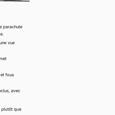
le parachute
e.
 une vue
.
rmet
 et fous
nclus, avec
 plutôt que