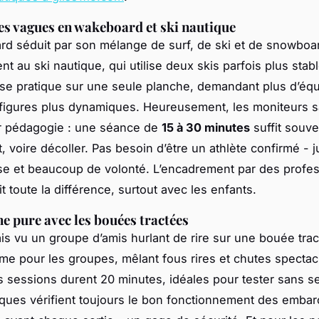
s vagues en wakeboard et ski nautique
d séduit par son mélange de surf, de ski et de snowboa
t au ski nautique, qui utilise deux skis parfois plus stabl
e pratique sur une seule planche, demandant plus d’équi
 figures plus dynamiques. Heureusement, les moniteurs 
ur pédagogie : une séance de
15 à 30 minutes
suffit souve
t, voire décoller. Pas besoin d’être un athlète confirmé - 
e et beaucoup de volonté. L’encadrement par des profe
t toute la différence, surtout avec les enfants.
ne pure avec les bouées tractées
ais vu un groupe d’amis hurlant de rire sur une bouée trac
ltime pour les groupes, mêlant fous rires et chutes spectac
s sessions durent 20 minutes, idéales pour tester sans se
ques vérifient toujours le bon fonctionnement des embar