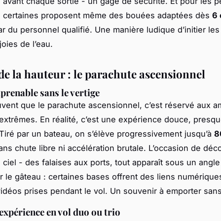
avant chaque sortie - un gage de sécurité. Et pour les pe
s, certaines proposent même des bouées adaptées dès
6 
r du personnel qualifié. Une manière ludique d’initier les
oies de l’eau.
de la hauteur : le parachute ascensionnel
prenable sans le vertige
uvent que le parachute ascensionnel, c’est réservé aux 
extrêmes. En réalité, c’est une expérience douce, presq
 Tiré par un bateau, on s’élève progressivement jusqu’à
8
sans chute libre ni accélération brutale. L’occasion de déco
 ciel - des falaises aux ports, tout apparaît sous un angl
ur le gâteau : certaines bases offrent des liens numérique
idéos prises pendant le vol. Un souvenir à emporter sans 
'expérience en vol duo ou trio