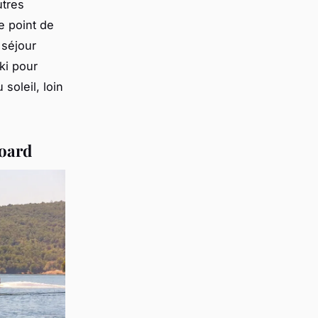
utres
e point de
 séjour
ki pour
soleil, loin
board