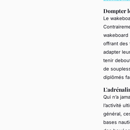
Dompter le
Le wakeboar
Contrairemen
wakeboard s
offrant des
adapter le
tenir debou
de soupless
diplômés fai
L'adrénali
Qui n’a jam
l’activité u
général, ce
bases nauti