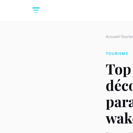
Accueil
›
Touri
TOURISME
Top 
déco
para
wak