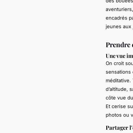
des bouées 
aventurier
encadrés pa
jeunes aux j
Prendre 
Une vue im
On croit so
sensations 
méditative.
d’altitude, 
côte vue du
Et cerise s
photos ou v
Partager l