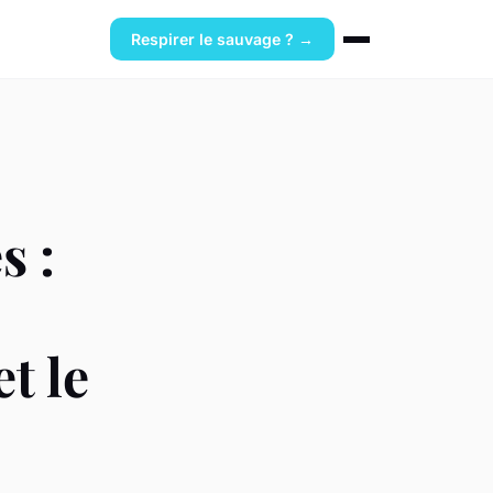
Respirer le sauvage ? →
s :
t le