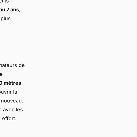
tits
ou 7 ans
,
 plus
amateurs de
ue
0 mètres
uvrir la
e nouveau.
s avec les
effort.