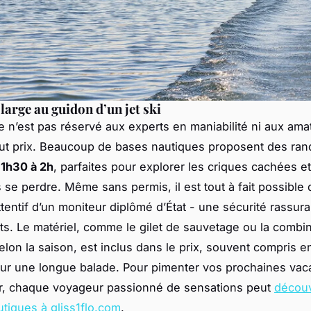
large au guidon d’un jet ski
 ce n’est pas réservé aux experts en maniabilité ni aux am
out prix. Beaucoup de bases nautiques proposent des ra
e
1h30 à 2h
, parfaites pour explorer les criques cachées e
 se perdre. Même sans permis, il est tout à fait possible d
ttentif d’un moniteur diplômé d’État - une sécurité rassur
ts. Le matériel, comme le gilet de sauvetage ou la combi
lon la saison, est inclus dans le prix, souvent compris e
ur une longue balade. Pour pimenter vos prochaines va
r, chaque voyageur passionné de sensations peut
découv
utiques à gliss1flo.com
.