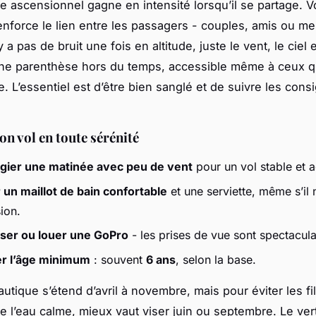
e ascensionnel gagne en intensité lorsqu’il se partage. V
renforce le lien entre les passagers - couples, amis ou 
n’y a pas de bruit une fois en altitude, juste le vent, le ciel 
ne parenthèse hors du temps, accessible même à ceux qu
e. L’essentiel est d’être bien sanglé et de suivre les con
on vol en toute sérénité
égier une matinée avec peu de vent
pour un vol stable et 
 un maillot de bain confortable
et une serviette, même s’il 
ion.
iser ou louer une GoPro
- les prises de vue sont spectacula
er l’âge minimum
: souvent
6 ans
, selon la base.
utique s’étend d’avril à novembre, mais pour éviter les fil
de l’eau calme, mieux vaut viser juin ou septembre. Le ver