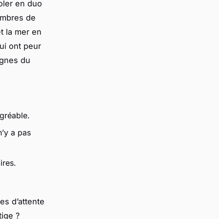
oler en duo
membres de
et la mer en
i ont peur
signes du
agréable.
n’y a pas
ires.
es d’attente
tige ?