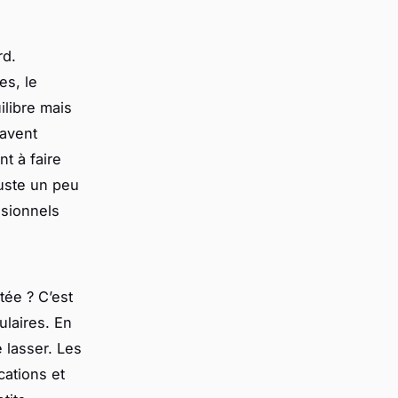
rd.
es, le
libre mais
savent
nt à faire
juste un peu
ssionnels
tée ? C’est
ulaires. En
 lasser. Les
cations et