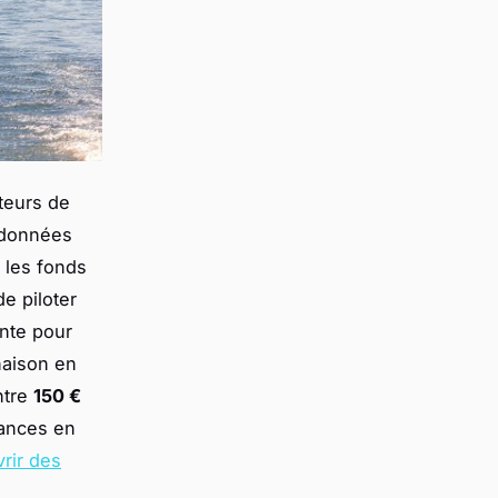
ateurs de
ndonnées
t les fonds
e piloter
ante pour
naison en
ntre
150 €
cances en
rir des