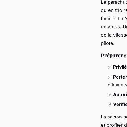
Le parachut
ou en trio 
famille. Il 
dessous. U
de la vitess
pilote.
Préparer s
✅
Privil
✅
Porter
d’immers
✅
Autor
✅
Vérifi
La saison na
et profiter 