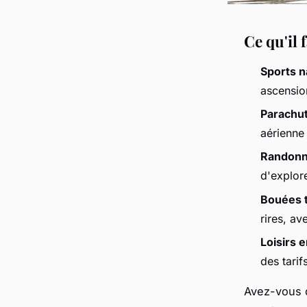
Ce qu'il 
Sports n
ascensio
Parachu
aérienne 
Randonné
d'explor
Bouées 
rires, a
Loisirs 
des tarif
Avez-vous d