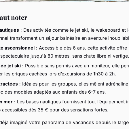
faut noter
autiques
: Des activités comme le jet ski, le wakeboard et 
nnel transforment un séjour balnéaire en aventure inoubliabl
te ascensionnel
: Accessible dès 6 ans, cette activité offre
spectaculaire jusqu'à 80 mètres, sans chute libre ni vertige
e jet ski
: Possible sans permis avec un moniteur, elle pe
er les criques cachées lors d’excursions de 1h30 à 2h.
tractées
: Idéales pour les groupes, elles mêlent adrénaline
vec des modèles adaptés aux enfants dès 6-7 ans.
en mer
: Les bases nautiques fournissent tout l’équipement i
s accessibles dès 35 € pour des sensations fortes.
éjà imaginé votre panorama de vacances depuis le large